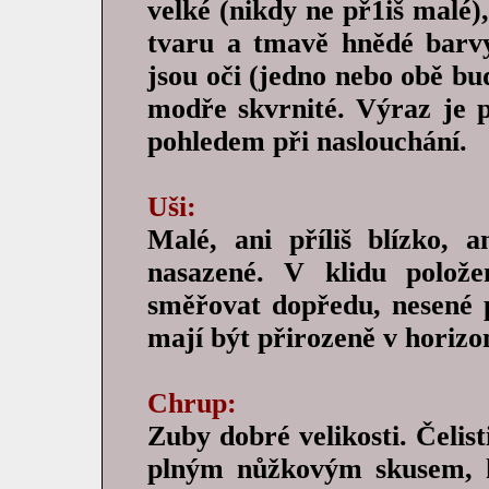
velké (nikdy ne př1iš malé
tvaru a tmavě hnědé barvy
jsou oči (jedno nebo obě bu
modře skvrnité. Výraz je p
pohledem při naslouchání.
Uši:
Malé, ani příliš blízko, a
nasazené. V klidu polož
směřovat dopředu, nesené p
mají být přirozeně v horizon
Chrup:
Zuby dobré velikosti. Čelist
plným nůžkovým skusem, k