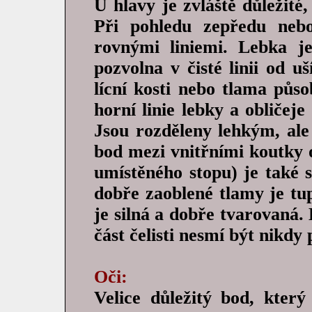
U hlavy je zvláště důležité
Při pohledu zepředu nebo
rovnými liniemi. Lebka j
pozvolna v čisté linii od u
lícní kosti nebo tlama působ
horní linie lebky a obličej
Jsou rozděleny lehkým, ale
bod mezi vnitřními koutky 
umístěného stopu) je také 
dobře zaoblené tlamy je tup
je silná a dobře tvarovaná.
část čelisti nesmí být nikdy 
Oči:
Velice důležitý bod, který