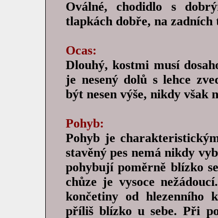
Oválné, chodidlo s dobrý
tlapkách dobře, na zadních
Ocas:
Dlouhý, kostmi musí dosah
je nesený dolů s lehce zve
být nesen výše, nikdy však 
Pohyb:
Pohyb je charakteristický
stavěný pes nemá nikdy vybo
pohybují poměrně blízko seb
chůze je vysoce nežádoucí.
končetiny od hlezenního 
příliš blízko u sebe. Při 