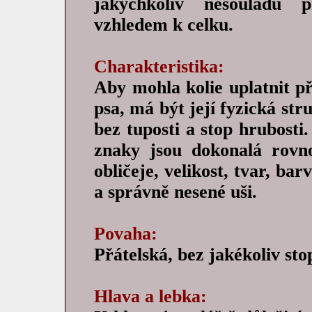
jakýchkoliv nesouladů p
vzhledem k celku.
Charakteristika:
Aby mohla kolie uplatnit p
psa, má být její fyzická stru
bez tuposti a stop hrubosti.
znaky jsou dokonalá rovn
obličeje, velikost, tvar, ba
a správně nesené uši.
Povaha:
Přátelská, bez jakékoliv sto
Hlava a lebka: