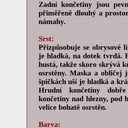
Zadní končetiny jsou pev
přiměřeně dlouhý a prostor
námahy.
Srst:
Přizpůsobuje se obrysové lin
je hladká, na dotek tvrdá.
hustá, takže skoro skrývá k
osrstěny. Maska a obličej j
špičkách uší je hladká a krá
Hrudní končetiny dobře
končetiny nad hlezny, pod h
velice bohatě osrstěn.
Barva: