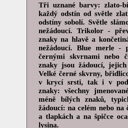
Tři uznané barvy: zlato-bí
každý odstín od světle zl
odstíny sobolí. Světle slá
nežádoucí. Trikolor - pře
znaky na hlavě a končetiná
nežádoucí. Blue merle - p
černými skvrnami nebo č
znaky jsou žádoucí, jejic
Velké černé skvrny, břidli
v krycí srsti, tak i v pod
znaky: všechny jmenovan
méně bílých znaků, typic
žádoucí: na celém nebo na 
a tlapkách a na špičce oca
lysina.