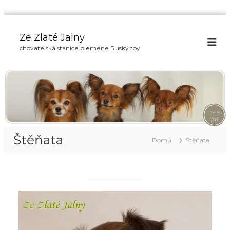
P
ř
Ze Zlaté Jalny
e
chovatelská stanice plemene Ruský toy
s
k
o
č
i
t
n
a
Štěňata
o
Domů
Štěňata
b
s
a
h