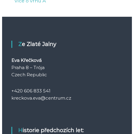
více o vrhu A
Ze Zlaté Jalny
Eva Křečková
Praha 8 – Trója
Czech Republic
+420 606 833 541
kreckova.eva@centrum.cz
Historie předchozích let: