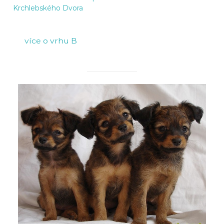
Krchlebského Dvora
více o vrhu B