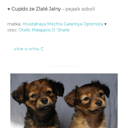
♥ Cupido ze Zlaté Jalny
– pejsek sobolí
matka:
Hrustalnaya Mechta Garantiya Optimista
♥
otec:
Otello Malappris O`Sharle
více o vrhu C