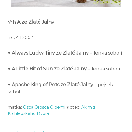
Vrh
A ze Zlaté Jalny
nar. 4.1.2007
♥
Always Lucky Tiny ze Zlaté Jalny
– fenka sobolí
♥
A Little Bit of Sun ze Zlaté Jalny
– fenka sobolí
♥
Apache King of Pets ze Zlaté Jalny
– pejsek
sobolí
matka:
Osca Orosca Olpemi
♥ otec:
Akim z
Krchlebského Dvora