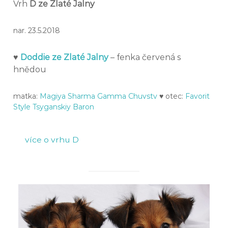
Vrh
D ze Zlaté Jalny
nar. 23.5.2018
♥
Doddie ze Zlaté Jalny
– fenka červená s
hnědou
matka:
Magiya Sharma Gamma Chuvstv
♥ otec:
Favorit
Style Tsyganskiy Baron
více o vrhu D