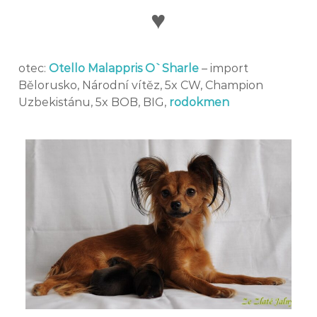
♥
otec:
Otello Malappris O`Sharle
– import
Bělorusko, Národní vítěz, 5x CW, Champion
Uzbekistánu, 5x BOB, BIG,
rodokme
n