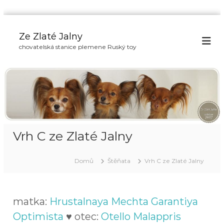
P
ř
Ze Zlaté Jalny
e
chovatelská stanice plemene Ruský toy
s
k
o
č
i
t
n
a
Vrh C ze Zlaté Jalny
o
b
s
Domů
Štěňata
Vrh C ze Zlaté Jalny
a
h
matka:
Hrustalnaya Mechta Garantiya
Optimista
♥ otec:
Otello Malappris