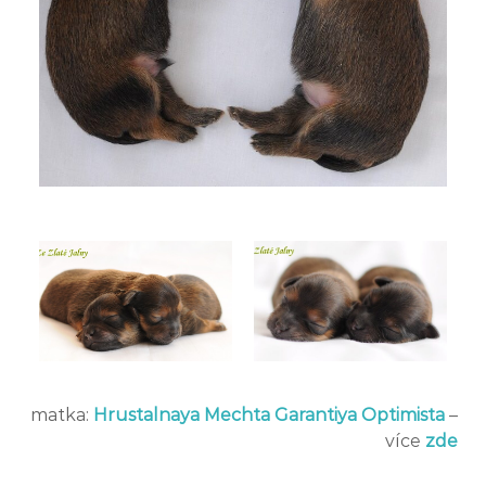
matka:
Hrustalnaya Mechta Garantiya Optimista
–
více
zde